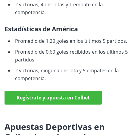
2 victorias, 4 derrotas y 1 empate en la
competencia.
Estadísticas de América
Promedio de 1.20 goles en los últimos 5 partidos.
Promedio de 0.60 goles recibidos en los últimos 5
partidos.
2 victorias, ninguna derrota y 5 empates en la
competencia.
Regístrate y apuesta en Colbet
Apuestas Deportivas en