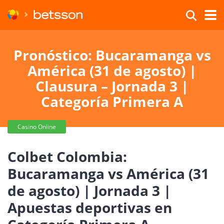
Pronóstico: Bucaramanga vs
América (31 de agosto) |
Clausura – Jornada 3 |
Categoría Primera A
Casino Online
Colbet Colombia:
Bucaramanga vs América (31
de agosto) | Jornada 3 |
Apuestas deportivas en