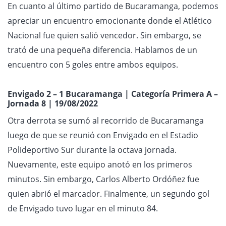
En cuanto al último partido de Bucaramanga, podemos
apreciar un encuentro emocionante donde el Atlético
Nacional fue quien salió vencedor. Sin embargo, se
trató de una pequeña diferencia. Hablamos de un
encuentro con 5 goles entre ambos equipos.
Envigado 2 – 1 Bucaramanga | Categoría Primera A –
Jornada 8 | 19/08/2022
Otra derrota se sumó al recorrido de Bucaramanga
luego de que se reunió con Envigado en el Estadio
Polideportivo Sur durante la octava jornada.
Nuevamente, este equipo anotó en los primeros
minutos. Sin embargo, Carlos Alberto Ordóñez fue
quien abrió el marcador. Finalmente, un segundo gol
de Envigado tuvo lugar en el minuto 84.