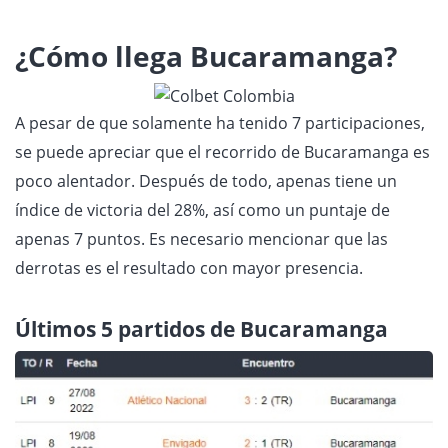
¿Cómo llega Bucaramanga?
A pesar de que solamente ha tenido 7 participaciones,
se puede apreciar que el recorrido de Bucaramanga es
poco alentador. Después de todo, apenas tiene un
índice de victoria del 28%, así como un puntaje de
apenas 7 puntos. Es necesario mencionar que las
derrotas es el resultado con mayor presencia.
Últimos 5 partidos de
Bucaramanga