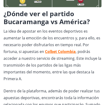
¿Dónde ver el partido
Bucaramanga vs América?
La idea de apostar en los eventos deportivos es
aumentar la emoción de los encuentros y, para ello, es
necesario poder disfrutarlos en tiempo real. Por
fortuna, si apuestas en
Colbet Colombia
, podrás
acceder a nuestro servicio de streaming. Este incluye la
transmisión de los partidos de las ligas más
importantes del momento, entre las que destaca la
Primera A.
Dentro de la plataforma, además de poder realizar tus
apuestas deportivas, encontrarás toda la información
relacionada con los equipos que participarán. Sumado