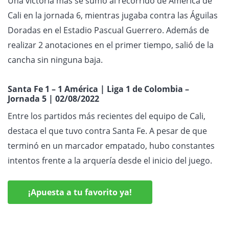
Una victoria más se sumó al recorrido de América de
Cali en la jornada 6, mientras jugaba contra las Águilas
Doradas en el Estadio Pascual Guerrero. Además de
realizar 2 anotaciones en el primer tiempo, salió de la
cancha sin ninguna baja.
Santa Fe
1
–
1
América
| Liga 1 de Colombia –
Jornada 5 |
02
/0
8
/2022
Entre los partidos más recientes del equipo de Cali,
destaca el que tuvo contra Santa Fe. A pesar de que
terminó en un marcador empatado, hubo constantes
intentos frente a la arquería desde el inicio del juego.
¡Apuesta a tu favorito ya!