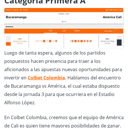
Categoría Primera A
Luego de tanta espera, algunos de los partidos
pospuestos hacen presencia para traer a los
aficionados a las apuestas nuevas oportunidades para
invertir en
Colbet Colombia
. Hablamos del encuentro
de Bucaramanga vs América, el cual estaba dispuesto
desde la jornada 3 para que ocurriera en el Estadio
Alfonso López.
En Colbet Colombia, creemos que el equipo de América
de Cali es quien tiene mayores posibilidades de ganar.