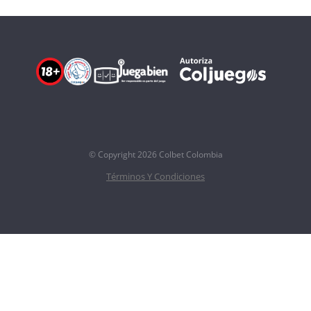
© Copyright 2026 Colbet Colombia
Términos Y Condiciones