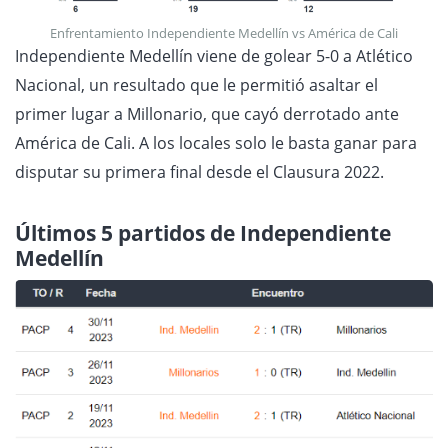
Enfrentamiento Independiente Medellín vs América de Cali
Independiente Medellín viene de golear 5-0 a Atlético
Nacional, un resultado que le permitió asaltar el
primer lugar a Millonario, que cayó derrotado ante
América de Cali. A los locales solo le basta ganar para
disputar su primera final desde el Clausura 2022.
Últimos 5 partidos de Independiente
Medellín