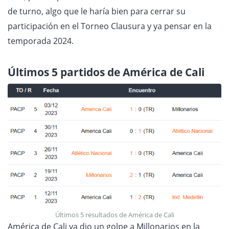
de turno, algo que le haría bien para cerrar su
participación en el Torneo Clausura y ya pensar en la
temporada 2024.
Últimos 5 partidos de América de Cali
Últimos 5 resultados de América de Cali
América de Cali ya dio un golpe a Millonarios en la