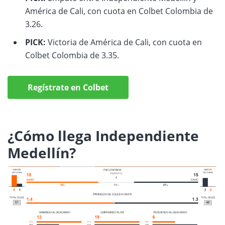
América de Cali, con cuota en Colbet Colombia de
3.26.
PICK:
Victoria de América de Cali, con cuota en
Colbet Colombia de 3.35.
Regístrate en Colbet
¿Cómo llega Independiente
Medellín?