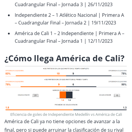
Cuadrangular Final – Jornada 3 | 26/11/2023
Independiente 2 – 1 Atlético Nacional | Primera A
– Cuadrangular Final – Jornada 2 | 19/11/2023
América de Cali 1 – 2 Independiente | Primera A –
Cuadrangular Final – Jornada 1 | 12/11/2023
¿Cómo llega América de Cali?
Eficiencia de goles de Independiente Medellín vs América de Cali
América de Cali ya no tiene opciones de avanzar a la
final, pero si puede arruinar la clasificación de su rival