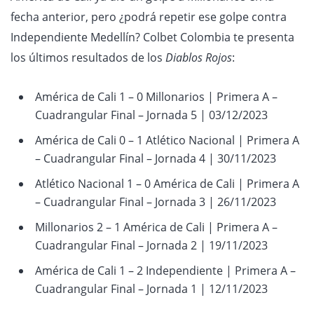
fecha anterior, pero ¿podrá repetir ese golpe contra
Independiente Medellín? Colbet Colombia te presenta
los últimos resultados de los
Diablos Rojos
:
América de Cali 1 – 0 Millonarios | Primera A –
Cuadrangular Final – Jornada 5 | 03/12/2023
América de Cali 0 – 1 Atlético Nacional | Primera A
– Cuadrangular Final – Jornada 4 | 30/11/2023
Atlético Nacional 1 – 0 América de Cali | Primera A
– Cuadrangular Final – Jornada 3 | 26/11/2023
Millonarios 2 – 1 América de Cali | Primera A –
Cuadrangular Final – Jornada 2 | 19/11/2023
América de Cali 1 – 2 Independiente | Primera A –
Cuadrangular Final – Jornada 1 | 12/11/2023