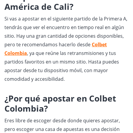
América de Cali?
Si vas a apostar en el siguiente partido de la Primera A,
tendrás que ver el encuentro en tiempo real en algún
sitio. Hay una gran cantidad de opciones disponibles,
pero te recomendamos hacerlo desde
Colbet
Colombia
, ya que reúne las retransmisiones y tus
partidos favoritos en un mismo sitio. Hasta puedes
apostar desde tu dispositivo móvil, con mayor
comodidad y accesibilidad.
¿Por qué apostar en Colbet
Colombia?
Eres libre de escoger desde donde quieres apostar,
pero escoger una casa de apuestas es una decisión