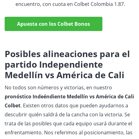
encuentro, con cuota en Colbet Colombia 1.87.
Apuesta con los Colbet Bonos
Posibles alineaciones para el
partido Independiente
Medellín vs América de Cali
No todos son números y victorias, en nuestro
pronóstico Indeéndiente Medellín vs América de Cali
Colbet
. Existen otros datos que pueden ayudarnos a
descubrir quién saldrá de la cancha con la victoria. Se
trata de las posibles que cada equipo usará durante el
enfrentamiento. Nos referimos al posicionamiento, las