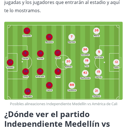
jugadas y los jugadores que entrarán al estadio y aquí
te lo mostramos.
Posibles alineaciones Independiente Medellín vs América de Cali
¿Dónde ver el partido
Independiente Medellín vs