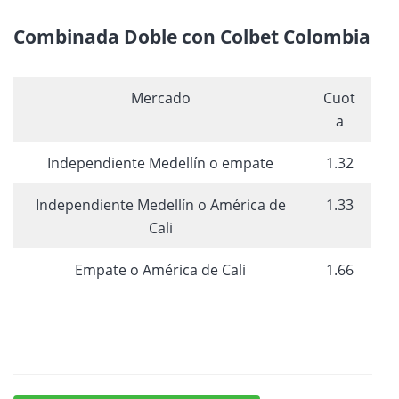
Combinada Doble con Colbet Colombia
Mercado
Cuot
a
Independiente Medellín o empate
1.32
Independiente Medellín o América de
1.33
Cali
Empate o América de Cali
1.66