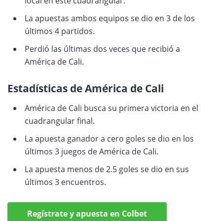
local en este cuadrangular.
La apuestas ambos equipos se dio en 3 de los
últimos 4 partidos.
Perdió las últimas dos veces que recibió a
América de Cali.
Estadísticas de América de Cali
América de Cali busca su primera victoria en el
cuadrangular final.
La apuesta ganador a cero goles se dio en los
últimos 3 juegos de América de Cali.
La apuesta menos de 2.5 goles se dio en sus
últimos 3 encuentros.
Regístrate y apuesta en Colbet